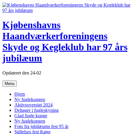
Videre
til
indhold
Kjøbenshavns
Haandværkerforeningens
Skyde og Kegleklub har 97 års
jubilæum
Opdateret den 24-02
Menu
Hjem
Ny fuglekongen
Aktivsoversigt 2024
Deltager i fugleskyning
Glad fugle konge
Ny fuglekongen
Foto fra jubilæums fest 95 år
Stiftelses fest Køge