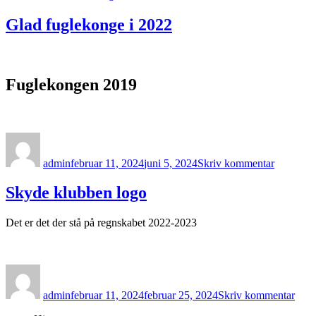
Glad fuglekonge i 2022
Fuglekongen 2019
Forfatter
Udgivet
til
Glad
admin
februar 11, 2024
juni 5, 2024
Skriv kommentar
fuglekon
i
2022
Skyde klubben logo
Det er det der stå på regnskabet 2022-2023
Forfatter
Udgivet
til
Sky
admin
februar 11, 2024
februar 25, 2024
Skriv kommentar
klub
logo